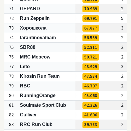
71
70.969
2
GEPARD
72
69.791
5
Run Zeppelin
73
67.877
3
Хорошкола
74
56.539
2
tarantinovateam
75
52.811
2
SBR88
76
50.721
2
MRC Moscow
77
48.929
3
Leto
78
47.574
2
Kirosin Run Team
79
46.707
2
RBC
80
45.068
2
RunningOrange
81
42.326
2
Soulmate Sport Club
82
41.606
2
Gulliver
83
39.783
2
RRC Run Club