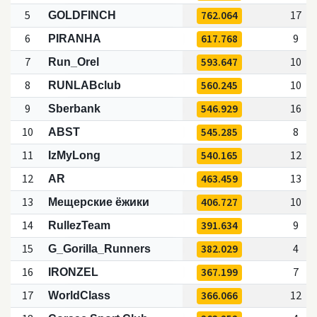
5
762.064
17
GOLDFINCH
6
617.768
9
PIRANHA
7
593.647
10
Run_Orel
8
560.245
10
RUNLABclub
9
546.929
16
Sberbank
10
545.285
8
ABST
11
540.165
12
IzMyLong
12
463.459
13
AR
13
406.727
10
Мещерские ёжики
14
391.634
9
RullezTeam
15
382.029
4
G_Gorilla_Runners
16
367.199
7
IRONZEL
17
366.066
12
WorldClass