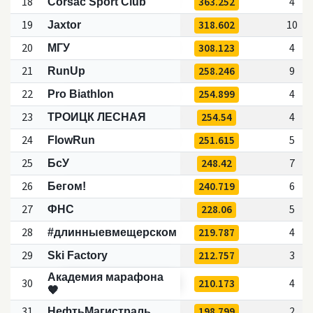
18
363.252
4
Corsac Sport Club
19
318.602
10
Jaxtor
20
308.123
4
МГУ
21
258.246
9
RunUp
22
254.899
4
Pro Biathlon
23
254.54
4
ТРОИЦК ЛЕСНАЯ
24
251.615
5
FlowRun
25
248.42
7
БсУ
26
240.719
6
Бегом!
27
228.06
5
ФНС
28
219.787
4
#длинныевмещерском
29
212.757
3
Ski Factory
Aкадемия марафона
30
210.173
4
🧡
31
198.799
2
НефтьМагистраль