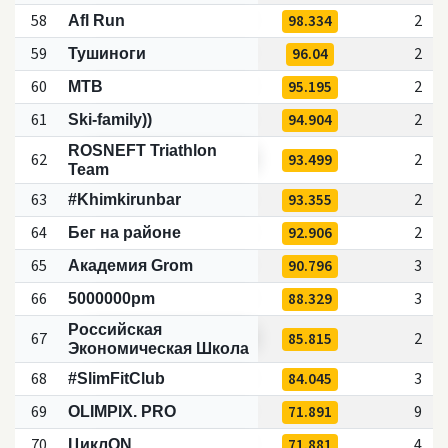
58
98.334
2
Afl Run
59
96.04
2
Тушиноги
60
95.195
2
MTB
61
94.904
2
Ski-family))
ROSNEFT Triathlon
62
93.499
2
Team
63
93.355
2
#Khimkirunbar
64
92.906
2
Бег на районе
65
90.796
3
Академия Grom
66
88.329
3
5000000pm
Российская
67
85.815
2
Экономическая Школа
68
84.045
3
#SlimFitClub
69
71.891
9
OLIMPIX. PRO
70
71.881
4
ЦиклON