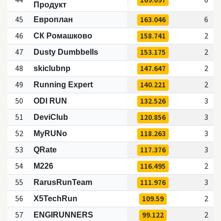
Продукт
45
163.046
6
Европлан
46
158.741
2
СК Ромашково
47
153.175
2
Dusty Dumbbells
48
147.647
2
skiclubnp
49
140.221
2
Running Expert
50
132.526
3
ODI RUN
51
120.856
3
DeviClub
52
118.263
3
MyRUNo
53
117.376
3
QRate
54
116.495
2
M226
55
111.976
3
RarusRunTeam
56
109.59
2
X5TechRun
57
99.122
2
ENGIRUNNERS