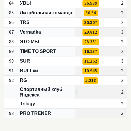
84
36.589
2
УВЫ
85
36.34
2
Литрбольная команда
86
30.307
2
TRS
87
29.812
3
Vernadka
88
28.351
2
ЭТО МЫ
89
16.137
2
TIME TO SPORT
90
11.162
3
SUR
91
10.945
2
BULLки
92
5.218
2
RG
Спортивный клуб
2
Яндекса
2
Trilogy
93
3
PRO TRENER