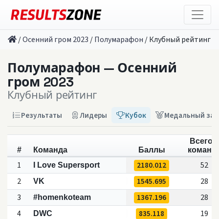
/
Осенний гром 2023
/
Полумарафон
/
Клубный рейтинг
Полумарафон — Осенний
гром 2023
Клубный рейтинг
Результаты
Лидеры
Кубок
Медальный зач
Всего 
#
Команда
Баллы
команд
1
2180.012
52
I Love Supersport
2
1545.695
28
VK
3
1367.196
28
#homenkoteam
4
835.118
19
DWC