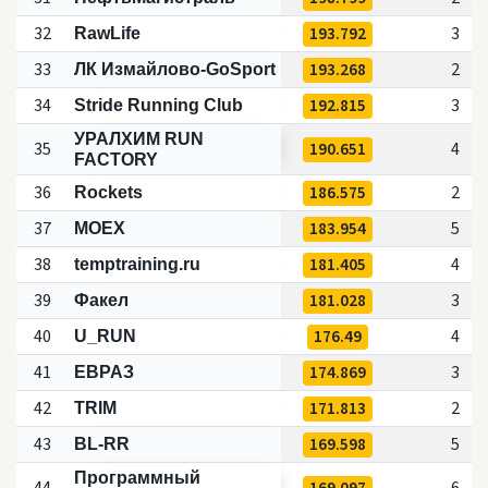
32
193.792
3
RawLife
33
193.268
2
ЛК Измайлово-GoSport
34
192.815
3
Stride Running Club
УРАЛХИМ RUN
35
190.651
4
FACTORY
36
186.575
2
Rockets
37
183.954
5
MOEX
38
181.405
4
temptraining.ru
39
181.028
3
Факел
40
176.49
4
U_RUN
41
174.869
3
ЕВРАЗ
42
171.813
2
TRIM
43
169.598
5
BL-RR
Программный
44
169.097
6