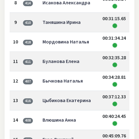
8
Исакова Александра
414
00:31:15.65
9
Таняшина Ирина
410
00:31:34.24
10
Мордовина Наталья
418
00:32:35.28
11
Буланова Елена
411
00:34:28.81
12
Бычкова Наталья
407
00:37:12.33
13
Цыбикова Екатерина
416
00:40:24.45
14
Влюшина Анна
408
00:45:09.76