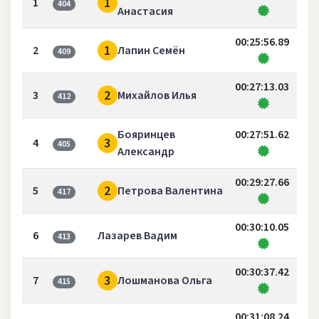
1
1
404
Анастасия
00:25:56.89
1
2
Лапин Семён
409
00:27:13.03
2
3
Михайлов Илья
412
Бояринцев
00:27:51.62
3
4
405
Александр
00:29:27.66
2
5
Петрова Валентина
417
00:30:10.05
6
Лазарев Вадим
413
00:30:37.42
3
7
Лошманова Ольга
415
00:31:08.24