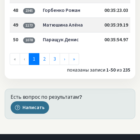
48
Горбенко Роман
00:35:23.03
2345
49
Матюшина Алёна
00:35:39.19
1173
50
Паращук Денис
00:35:54.97
1078
«
‹
1
2
3
›
»
показаны записи
1-50
из
235
Есть вопрос по результатам?
Написать