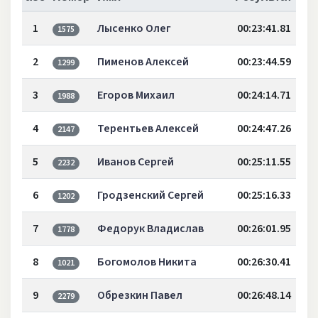
1
Лысенко Олег
00:23:41.81
1575
2
Пименов Алексей
00:23:44.59
1299
3
Егоров Михаил
00:24:14.71
1988
4
Терентьев Алексей
00:24:47.26
2147
5
Иванов Сергей
00:25:11.55
2232
6
Гродзенский Сергей
00:25:16.33
1202
7
Федорук Владислав
00:26:01.95
1778
8
Богомолов Никита
00:26:30.41
1021
9
Обрезкин Павел
00:26:48.14
2279