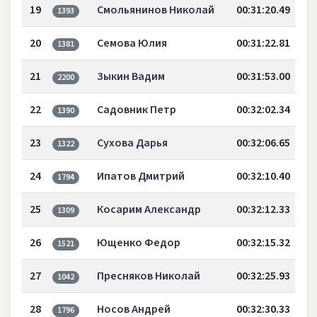
19
Смольянинов Николай
00:31:20.49
1393
20
Семова Юлия
00:31:22.81
1381
21
Зыкин Вадим
00:31:53.00
2200
22
Садовник Петр
00:32:02.34
1390
23
Сухова Дарья
00:32:06.65
1322
24
Ипатов Дмитрий
00:32:10.40
1794
25
Косарим Александр
00:32:12.33
1309
26
Ющенко Федор
00:32:15.32
1521
27
Пресняков Николай
00:32:25.93
1042
28
Носов Андрей
00:32:30.33
1796