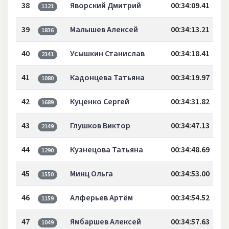
38
Яворский Дмитрий
00:34:09.41
1121
39
Малышев Алексей
00:34:13.21
1836
40
Усышкин Станислав
00:34:18.41
2341
41
Кадонцева Татьяна
00:34:19.97
1080
42
Куценко Сергей
00:34:31.82
1689
43
Глушков Виктор
00:34:47.13
2149
44
Кузнецова Татьяна
00:34:48.69
1290
45
Минц Ольга
00:34:53.00
1550
46
Алферьев Артём
00:34:54.52
1159
47
Ямбаршев Алексей
00:34:57.63
1049