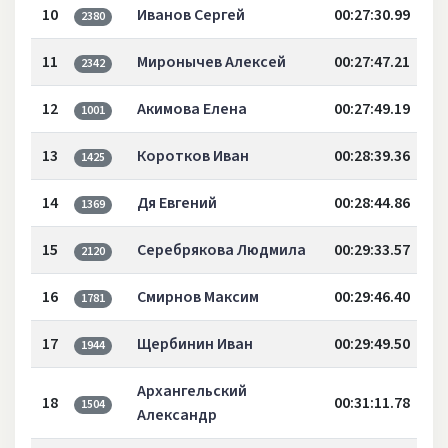
10
Иванов Сергей
00:27:30.99
2380
11
Миронычев Алексей
00:27:47.21
2342
12
Акимова Елена
00:27:49.19
1001
13
Коротков Иван
00:28:39.36
1425
14
Дя Евгений
00:28:44.86
1369
15
Серебрякова Людмила
00:29:33.57
2120
16
Смирнов Максим
00:29:46.40
1781
17
Щербинин Иван
00:29:49.50
1944
Архангельский
18
00:31:11.78
1504
Александр