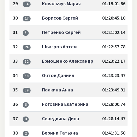
29
Ковальчук Мария
01:19:01.86
34
30
Борисов Сергей
01:20:45.10
17
31
Петренко Сергей
01:21:02.14
5
32
Швагров Артем
01:22:57.78
24
33
Ермошенко Александр
01:23:22.17
52
34
Очтов Даниил
01:23:23.47
38
35
Палкина Анна
01:23:49.91
39
36
Рогозина Екатерина
01:28:00.74
6
37
Серёдкина Дина
01:28:14.47
8
38
Верина Татьяна
01:41:31.50
2