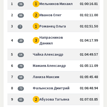
1
1
Мельников Михаил
01:00:16.81
36
2
2
Иванов Олег
01:02:11.00
66
1
3
Романец Ольга
01:02:51.50
7
Напрасников
3
4
01:04:17.99
20
Даниил
5
Чайка Александр
01:04:49.57
54
6
Мамаев Александр
01:05:11.09
70
7
Лакиза Максим
01:05:45.48
68
8
Фалынсков Дмитрий
01:06:48.94
72
2
9
Абузова Татьяна
01:07:03.85
65