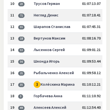
10
Трусов Герман
01:07:13.07
23
11
Негляд Денис
01:07:18.41
71
12
Шарапов Станислав
01:07:45.31
55
13
Вертунов Максим
01:08:16.70
18
14
Лысенков Сергей
01:09:01.21
53
15
Шконда Игорь
01:09:53.44
56
16
Рыбальченко Алексей
01:09:58.12
21
3
17
Колёскина Марина
01:10:12.21
35
18
Горбачева Анна
01:11:10.92
3
19
Алексеев Алексей
01:12:54.40
49