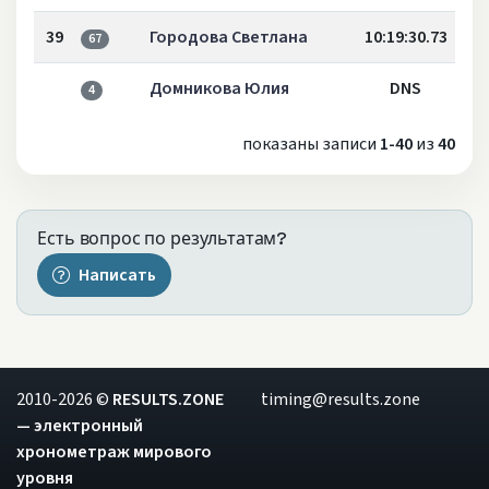
39
Городова Светлана
10:19:30.73
67
Домникова Юлия
DNS
4
показаны записи
1-40
из
40
Есть вопрос по результатам?
Написать
2010-2026 ©
RESULTS.ZONE
timing@results.zone
— электронный
хронометраж мирового
уровня