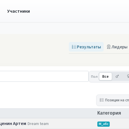
ы
Участники
Результаты
Лидеры
Муж
Пол
Все
Позиции на с
Категория
ценин Артем
Dream team
М_абс