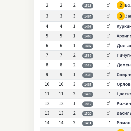
2
2
2
2
Во
1513
3
3
3
3
За
1484
4
4
1
Курки
1496
5
5
1
Архип
1466
6
6
1
Долга
1487
7
7
2
Пичуг
1539
8
8
2
Демен
1519
9
9
1
Смирн
1508
10
10
3
Орлов
1465
11
11
3
Цветк
1478
12
12
1
Рожин
1452
13
13
2
Васил
1520
14
14
3
Роман
1431