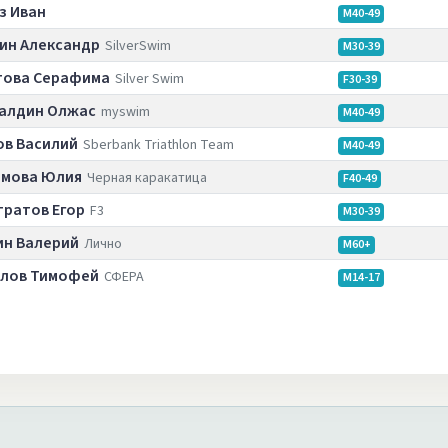
з Иван
M40-49
ин Александр
SilverSwim
M30-39
това Серафима
Silver Swim
F30-39
алдин Олжас
myswim
M40-49
ов Василий
Sberbank Triathlon Team
M40-49
мова Юлия
Черная каракатица
F40-49
тратов Егор
F3
M30-39
ин Валерий
Лично
M60+
лов Тимофей
СФЕРА
M14-17