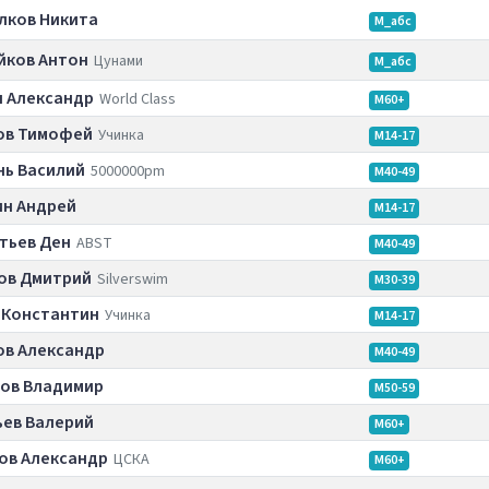
лков Никита
М_абс
йков Антон
Цунами
М_абс
н Александр
World Class
M60+
ов Тимофей
Учинка
M14-17
нь Василий
5000000pm
M40-49
ин Андрей
M14-17
тьев Ден
ABST
M40-49
ов Дмитрий
Silverswim
M30-39
 Константин
Учинка
M14-17
ов Александр
M40-49
ов Владимир
M50-59
ьев Валерий
M60+
ов Александр
ЦСКА
M60+