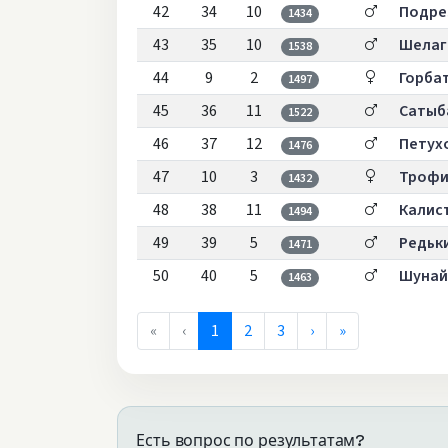
42
34
10
Подре
1434
43
35
10
Шелаг
1538
44
9
2
Горба
1497
45
36
11
Сатыб
1522
46
37
12
Петух
1476
47
10
3
Трофи
1432
48
38
11
Калис
1494
49
39
5
Редьк
1471
50
40
5
Шунай
1463
«
‹
1
2
3
›
»
Есть вопрос по результатам?