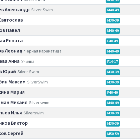
ев Александр
Silver Swim
M40-49
Святослав
M30-39
ов Павел
M40-49
ая Рената
F40-49
ов Леонид
Чёрная каракатица
M40-49
ева Анна
Учинка
F14-17
в Юрий
Silver Swim
M30-39
бин Максим
SilverSwim
M30-39
кина Мария
F40-49
рман Михаил
Silverswim
M40-49
пьев Илья
Silverswim
M30-39
нков Виктор
M30-39
ков Сергей
M50-59