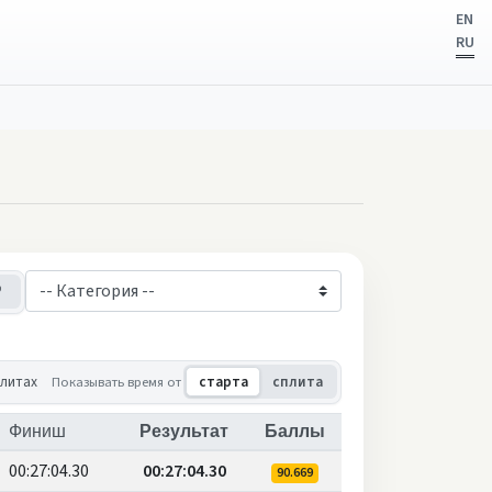
EN
RU
чины
Женщины
плитах
Показывать время от
старта
сплита
Финиш
Результат
Баллы
00:27:04.30
00:27:04.30
90.669