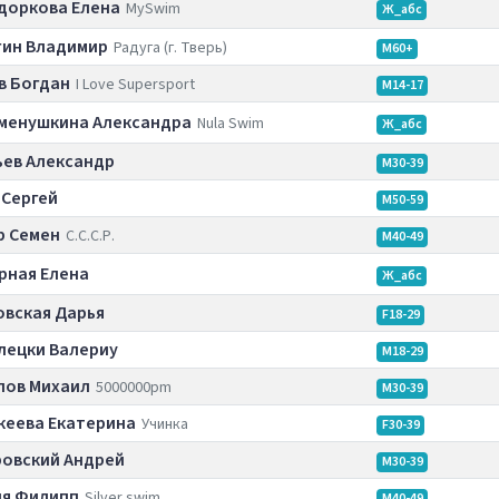
доркова Елена
MySwim
Ж_абс
гин Владимир
Радуга (г. Тверь)
M60+
в Богдан
I Love Supersport
M14-17
менушкина Александра
Nula Swim
Ж_абс
ьев Александр
M30-39
 Сергей
M50-59
р Семен
С.С.С.Р.
M40-49
рная Елена
Ж_абс
овскaя Дaрья
F18-29
лецки Валериу
M18-29
лов Михаил
5000000pm
M30-39
кеева Екатерина
Учинка
F30-39
овский Андрей
M30-39
ия Филипп
Silver swim
M40-49