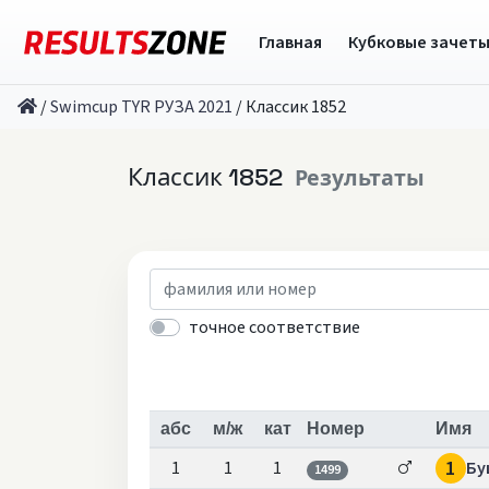
Главная
Кубковые зачет
/
Swimcup TYR РУЗА 2021
/
Классик 1852
Классик 1852
Результаты
точное соответствие
абс
м/ж
кат
Номер
Имя
1
1
1
1
Бу
1499