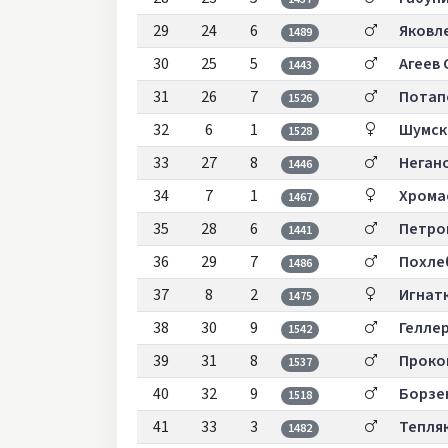
29
24
6
Яковл
1489
30
25
5
Агеев 
1443
31
26
7
Потап
1526
32
6
1
Шумск
1528
33
27
8
Неган
1446
34
7
1
Хрома
1467
35
28
6
Петро
1441
36
29
7
Похле
1486
37
8
2
Игнат
1475
38
30
9
Гелле
1542
39
31
8
Проко
1537
40
32
9
Борзе
1518
41
33
3
Тепля
1482