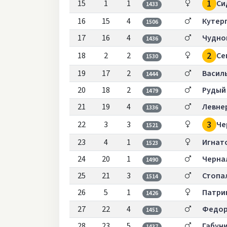
1
15
1
1
Си
1433
16
15
4
Кутер
1506
17
16
4
Чудно
1436
2
18
2
2
Се
1530
19
17
2
Васил
1444
20
18
2
Рудый
1479
21
19
4
Левне
1336
3
22
3
3
Че
1521
23
4
1
Игнaт
1523
24
20
1
Черна
1490
25
21
3
Стопа
1514
26
5
1
Патри
1426
27
22
4
Федор
1451
28
23
5
Габун
1437