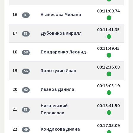
00:11:09.74
16
Аганесова Милана
47
00:11:41.35
17
Дубовиков Кирилл
53
00:11:49.45
18
Бондаренко Леонид
58
00:12:36.68
19
Золотухин Иван
56
00:13:03.19
20
Иванов Данила
62
Нижневский
00:13:41.50
21
55
Переяслав
00:17:35.09
22
Кондакова Диана
49