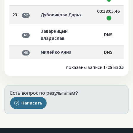
00:18:05.46
23
Дубовикова Дарья
52
Заварницын
DNS
61
Владислав
Милейко Анна
DNS
46
показаны записи
1-25
из
25
Есть вопрос по результатам?
Написать