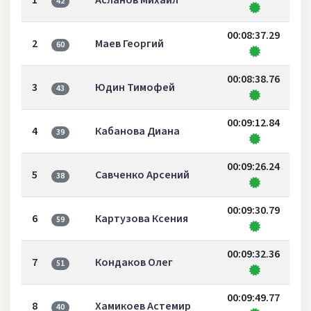
1
Асланов Михаил
42
00:08:37.29
2
Маев Георгий
60
00:08:38.76
3
Юдин Тимофей
43
00:09:12.84
4
Кабанова Диана
39
00:09:26.24
5
Савченко Арсений
38
00:09:30.79
6
Картузова Ксения
59
00:09:32.36
7
Кондаков Олег
51
00:09:49.77
8
Хамикоев Астемир
40