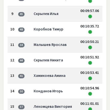
00:09:57.06
9
Скрылев Илья
45
00:10:35.72
10
Коробков Тимур
48
00:10:50.21
11
Малышев Ярослав
54
00:10:51.92
12
Скрылев Никита
44
00:10:53.41
13
Хамикоева Амина
41
00:10:54.96
14
Кондаков Игорь
50
00:11:01.01
15
Лекомцева Виктория
57