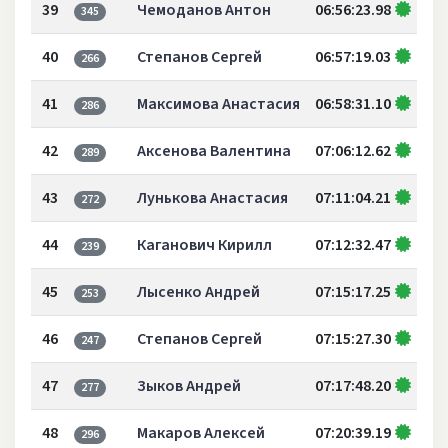
39
Чемоданов Антон
06:56:23.98
345
40
Степанов Сергей
06:57:19.03
266
41
Максимова Анастасия
06:58:31.10
286
42
Аксенова Валентина
07:06:12.62
289
43
Лунькова Анастасия
07:11:04.21
272
44
Каганович Кирилл
07:12:32.47
239
45
Лысенко Андрей
07:15:17.25
253
46
Степанов Сергей
07:15:27.30
247
47
Зыков Андрей
07:17:48.20
277
48
Макаров Алексей
07:20:39.19
296