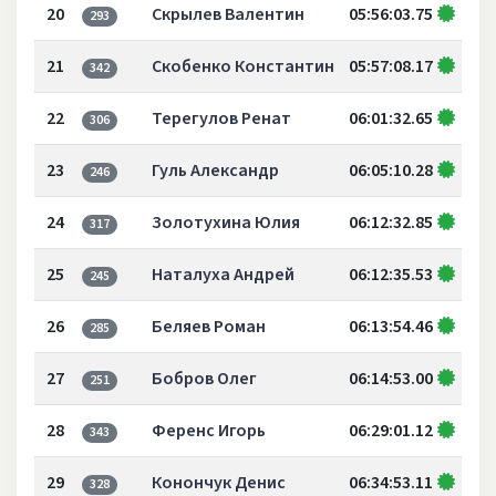
20
Скрылев Валентин
05:56:03.75
293
21
Скобенко Константин
05:57:08.17
342
22
Терегулов Ренат
06:01:32.65
306
23
Гуль Александр
06:05:10.28
246
24
Золотухина Юлия
06:12:32.85
317
25
Наталуха Андрей
06:12:35.53
245
26
Беляев Роман
06:13:54.46
285
27
Бобров Олег
06:14:53.00
251
28
Ференс Игорь
06:29:01.12
343
29
Конончук Денис
06:34:53.11
328