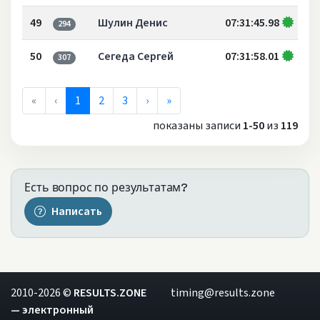
49
Шулин Денис
07:31:45.98
294
50
Сегеда Сергей
07:31:58.01
307
«
‹
1
2
3
›
»
показаны записи
1-50
из
119
Есть вопрос по результатам?
Написать
2010-2026 ©
RESULTS.ZONE
timing@results.zone
— электронный