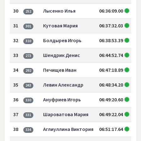
30
Лысенко Илья
06:36:09.00
252
31
Кутовая Мария
06:37:32.03
301
32
Болдырев Игорь
06:38:53.39
310
33
Шендрик Денис
06:44:52.74
273
34
Печищев Иван
06:47:18.89
292
35
Левин Александр
06:48:34.20
243
36
Ануфриев Игорь
06:49:20.60
330
37
Шароватова Мария
06:49:22.04
331
38
Аглиуллина Виктория
06:51:17.64
334