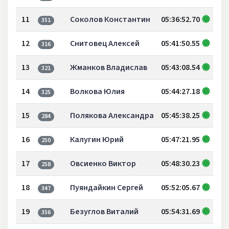
11
Соколов Константин
05:36:52.70
351
12
Снитовец Алексей
05:41:50.55
316
13
Жманков Владислав
05:43:08.54
321
14
Волкова Юлия
05:44:27.18
325
15
Полякова Александра
05:45:38.25
284
16
Калугин Юрий
05:47:21.95
250
17
Овсиенко Виктор
05:48:30.23
258
18
Пуяндайкин Сергей
05:52:05.67
347
19
Безуглов Виталий
05:54:31.69
356