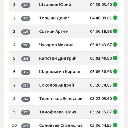
1
Штанков Юрий
04:39:03.40
322
2
Торшин Денис
04:46:09.85
326
3
Соткин Артем
04:56:16.98
323
4
Чуваров Михаил
05:02:43.67
298
5
Капстин Дмитрий
05:02:49.50
261
6
Шарамыгин Кирилл
05:09:38.96
352
7
Соколов Андрей
05:20:34.85
332
8
Терентьев Вячеслав
05:22:05.60
265
9
Тимофеева Юлия
05:24:35.87
320
10
Соловьев Станислав
05:36:44.55
346