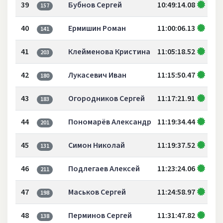
39
Бубнов Сергей
10:49:14.08
157
40
Ермишин Роман
11:00:06.13
141
41
Клейменова Кристина
11:05:18.52
203
42
Лукасевич Иван
11:15:50.47
180
43
Огородников Сергей
11:17:21.91
183
44
Пономарёв Александр
11:19:34.44
201
45
Симон Николай
11:19:37.52
131
46
Подлегаев Алексей
11:23:24.06
211
47
Маськов Сергей
11:24:58.97
198
48
Перминов Сергей
11:31:47.82
138