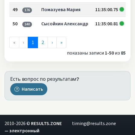
49
Помазуева Мария
11:35:00.75
176
50
Сысойкин Александр
11:35:00.81
140
«
‹
1
2
›
»
показаны записи
1-50
из
85
Есть вопрос по результатам?
Написать
2010-2026 ©
RESULTS.ZONE
timing@results.zone
— электронный