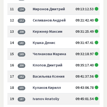
11
Миронов Дмитрий
09:13:12.53
134
12
Селиванов Андрей
09:21:42.40
152
13
Кержнер Максим
09:31:25.49
208
14
Кушка Денис
09:31:47.41
143
15
Челнакова Марина
09:32:18.97
169
16
Клопов Дмитрий
09:35:17.40
200
17
Васильева Ксения
09:41:37.56
162
18
Кулаков Кирилл
09:43:06.78
155
19
Ivanov Anatoliy
09:45:01.54
187