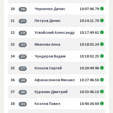
30
Черненко Денис
10:07:06.79
196
31
Петров Денис
10:14:21.70
173
32
Усвайский Александр
10:17:49.62
179
33
Иванова Анна
10:18:02.24
150
34
Чундеров Вадим
10:18:02.25
135
35
Клоков Сергей
10:20:49.96
177
36
Афанасенков Михаил
10:27:46.56
148
37
Куранин Дмитрий
10:33:46.10
186
38
Козлов Павел
10:40:36.64
156