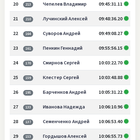
20
Чепелев Владимир
09:45:31.11
213
21
Лучинский Алексей
09:48:36.20
210
22
Суворов Андрей
09:49:08.27
164
23
Пенкин Геннадий
09:55:56.15
161
24
Смирнов Сергей
10:03:22.70
170
25
Клестер Сергей
10:03:48.88
159
26
Барченков Андрей
10:05:31.22
195
27
Иванова Надежда
10:06:10.96
133
28
Семенченко Андрей
10:06:53.40
137
29
Гордышов Алексей
10:06:55.73
153