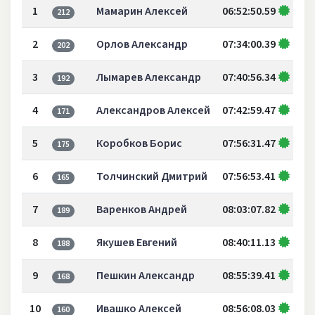
1
Мамарин Алексей
06:52:50.59
212
2
Орлов Александр
07:34:00.39
202
3
Лымарев Александр
07:40:56.34
192
4
Александров Алексей
07:42:59.47
171
5
Коробков Борис
07:56:31.47
175
6
Толчинский Дмитрий
07:56:53.41
165
7
Варенков Андрей
08:03:07.82
189
8
Якушев Евгений
08:40:11.13
188
9
Пешкин Александр
08:55:39.41
168
10
Ивашко Алексей
08:56:08.03
160