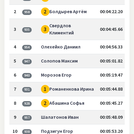
2
2
Болдырев Артём
00:04:22.20
958
Свердлов
3
3
00:04:45.66
935
Климентий
4
Олехейко Даниил
00:04:56.33
954
5
Солопов Максим
00:05:01.82
947
6
Морозов Егор
00:05:19.47
940
1
7
Романенкова Ирина
00:05:44.88
931
2
8
Абашина Софья
00:05:45.27
928
9
Шалатонов Иван
00:05:48.09
957
10
Подзигун Егор
00:05:53.20
938