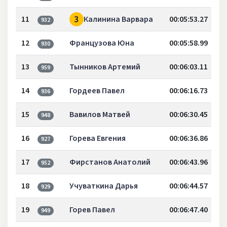
3
11
Калинина Варвара
00:05:53.27
932
12
Французова Юна
00:05:58.99
930
13
Тынников Артемий
00:06:03.11
959
14
Гордеев Павел
00:06:16.73
936
15
Вавилов Матвей
00:06:30.45
948
16
Горева Евгения
00:06:36.86
927
17
Фирстанов Анатолий
00:06:43.96
952
18
Учуваткина Дарья
00:06:44.57
929
19
Горев Павел
00:06:47.40
949