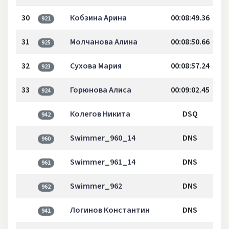
30
Кобзина Арина
00:08:49.36
921
31
Молчанова Алина
00:08:50.66
925
32
Сухова Мария
00:08:57.24
923
33
Горюнова Алиса
00:09:02.45
924
Колегов Никита
DSQ
942
Swimmer_960_14
DNS
960
Swimmer_961_14
DNS
961
Swimmer_962
DNS
962
Логинов Константин
DNS
941