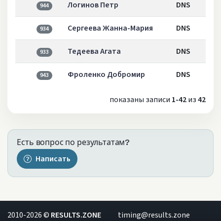
Логинов Петр
DNS
944
Сергеева Жанна-Мария
DNS
934
Тедеева Агата
DNS
933
Фроленко Добромир
DNS
943
показаны записи
1-42
из
42
Есть вопрос по результатам?
Написать
2010-2026 ©
RESULTS.ZONE
timing@results.zone