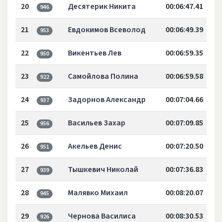
20
Десятерик Никита
00:06:47.41
946
21
Евдокимов Всеволод
00:06:49.39
953
22
Викентьев Лев
00:06:59.35
950
23
Самойлова Полина
00:06:59.58
922
24
Задорнов Александр
00:07:04.66
937
25
Васильев Захар
00:07:09.85
956
26
Акельев Денис
00:07:20.50
951
27
Тышкевич Николай
00:07:36.83
939
28
Малявко Михаил
00:08:20.07
945
29
Чернова Василиса
00:08:30.53
926