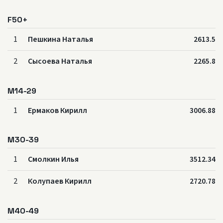
F50+
1
Пешкина Наталья
2613.5
2
Сысоева Наталья
2265.8
M14-29
1
Ермаков Кирилл
3006.88
M30-39
1
Смолкин Илья
3512.34
2
Колупаев Кирилл
2720.78
M40-49