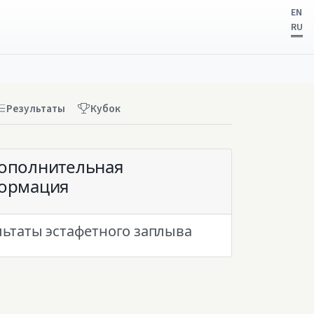
EN
RU
Результаты
Кубок
ополнительная
ормация
льтаты эстафетного заплыва