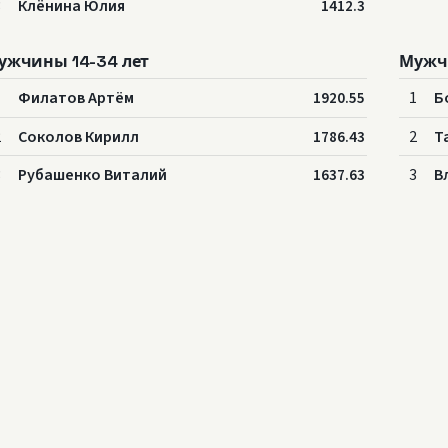
3
Клёнина Юлия
1412.3
ужчины 14-34 лет
Мужч
1
Филатов Артём
1
Б
1920.55
2
Соколов Кирилл
2
Т
1786.43
3
Рубашенко Виталий
3
В
1637.63