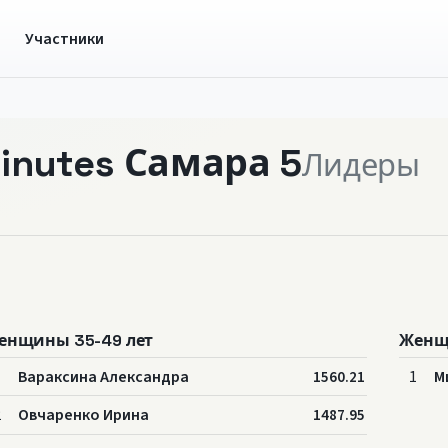
ы
Участники
inutes Самара 5
Лидеры
енщины 35-49 лет
Женщ
1
Вараксина Александра
1
М
1560.21
2
Овчаренко Ирина
1487.95