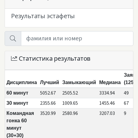
Результаты эстафеты
Статистика результатов
Заяв
Дисциплина
Лучший
Замыкающий
Медиана
(125)
5052.67
2505.52
3334.94
49
60 минут
2355.66
1009.65
1455.46
67
30 минут
3520.99
2580.96
3207.03
9
Командная
гонка 60
минут
(30+30)