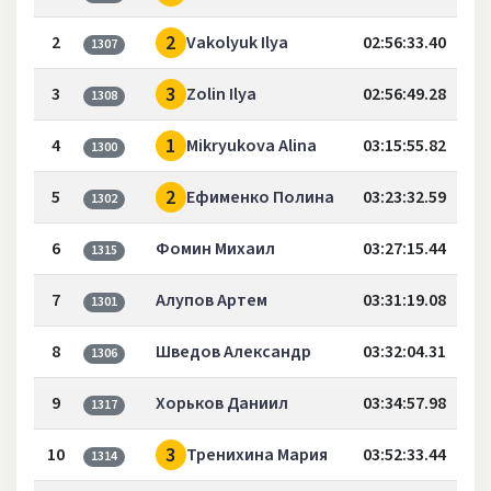
2
2
Vakolyuk Ilya
02:56:33.40
1307
3
3
Zolin Ilya
02:56:49.28
1308
1
4
Mikryukova Alina
03:15:55.82
1300
2
5
Ефименко Полина
03:23:32.59
1302
6
Фомин Михаил
03:27:15.44
1315
7
Алупов Артем
03:31:19.08
1301
8
Шведов Александр
03:32:04.31
1306
9
Хорьков Даниил
03:34:57.98
1317
3
10
Тренихина Мария
03:52:33.44
1314