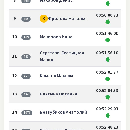
8
Макаров Денис
468
00:50:00.73
3
9
Фролова Наталья
485
00:51:46.00
10
Макарова Инна
469
Сергеева-Светицкая
00:51:56.10
11
483
Мария
00:52:01.37
12
Крылов Максим
453
00:52:04.53
13
Бахтина Наталья
484
00:52:29.03
14
Беззубиков Анатолий
1076
00:52:48.23