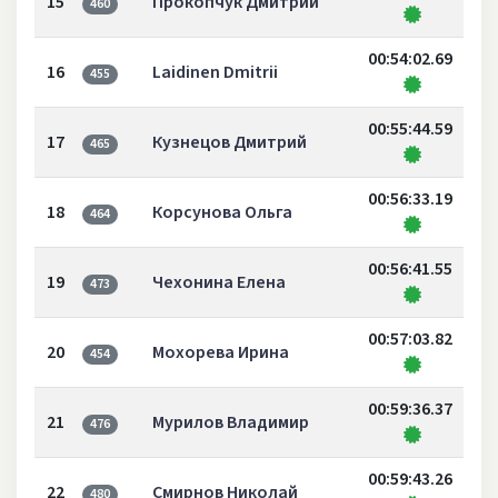
15
Прокопчук Дмитрий
460
00:54:02.69
16
Laidinen Dmitrii
455
00:55:44.59
17
Кузнецов Дмитрий
465
00:56:33.19
18
Корсунова Ольга
464
00:56:41.55
19
Чехонина Елена
473
00:57:03.82
20
Мохорева Ирина
454
00:59:36.37
21
Мурилов Владимир
476
00:59:43.26
22
Смирнов Николай
480