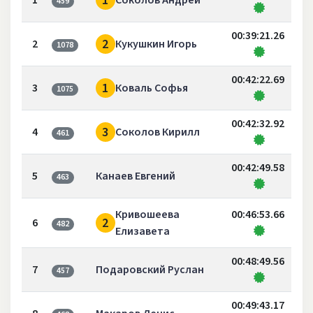
1
1
Соколов Андрей
459
00:39:21.26
2
2
Кукушкин Игорь
1078
00:42:22.69
1
3
Коваль Софья
1075
00:42:32.92
3
4
Соколов Кирилл
461
00:42:49.58
5
Канаев Евгений
463
Кривошеева
00:46:53.66
2
6
482
Елизавета
00:48:49.56
7
Подаровский Руслан
457
00:49:43.17