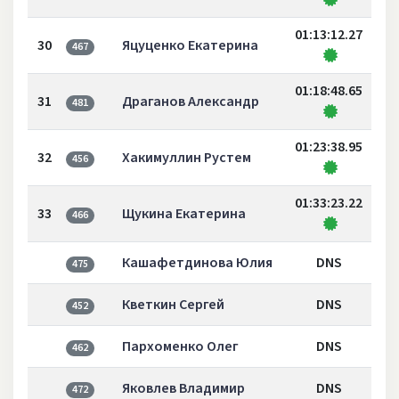
01:13:12.27
30
Яцуценко Екатерина
467
01:18:48.65
31
Драганов Александр
481
01:23:38.95
32
Хакимуллин Рустем
456
01:33:23.22
33
Щукина Екатерина
466
Кашафетдинова Юлия
DNS
475
Кветкин Сергей
DNS
452
Пархоменко Олег
DNS
462
Яковлев Владимир
DNS
472