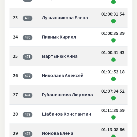
01:00:31.54
23
Лукьянчикова Елена
458
01:00:35.39
24
Пивнык Кирилл
470
01:00:41.43
25
Мартынюк Анна
471
01:01:52.18
26
Николаев Алексей
477
01:07:34.52
27
Губаненкова Людмила
474
01:11:39.59
28
Шабанов Константин
479
01:13:08.86
29
Ионова Елена
478