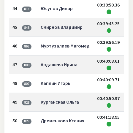
00:38:50.36
44
Юсупов Динар
833
00:39:43.25
45
Смирнов Владимир
848
00:39:56.19
46
Муртузалиев Магомед
865
00:40:08.61
47
Ардашева Ирина
808
00:40:09.71
48
Каплин Игорь
807
00:40:50.97
49
Курганская Ольга
828
00:41:18.95
50
Дременкова Ксения
825