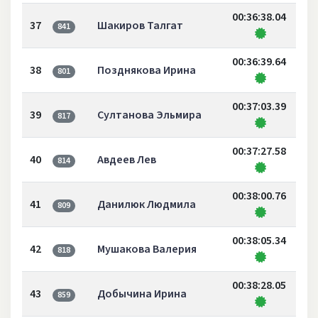
00:36:38.04
37
Шакиров Талгат
841
00:36:39.64
38
Позднякова Ирина
801
00:37:03.39
39
Султанова Эльмира
817
00:37:27.58
40
Авдеев Лев
814
00:38:00.76
41
Данилюк Людмила
809
00:38:05.34
42
Мушакова Валерия
818
00:38:28.05
43
Добычина Ирина
859