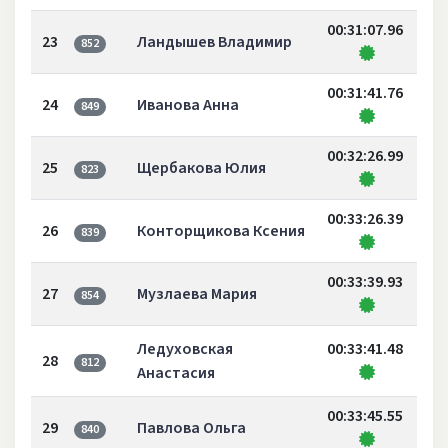
00:31:07.96
23
Ландышев Владимир
852
00:31:41.76
24
Иванова Анна
849
00:32:26.99
25
Щербакова Юлия
823
00:33:26.39
26
Конторщикова Ксения
839
00:33:39.93
27
Музлаева Мария
854
Ледуховская
00:33:41.48
28
812
Анастасия
00:33:45.55
29
Павлова Ольга
840