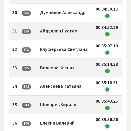
00:34:30.13
30
Думчиков Александр
845
00:34:52.89
31
Абдуллин Рустем
855
00:35:07.10
32
Елуферьева Светлана
803
00:35:14.38
33
Волкова Ксения
835
00:35:18.31
34
Алексеева Татьяна
842
00:35:43.25
35
Шокарев Кирилл
813
00:35:56.86
36
Елесин Валерий
949