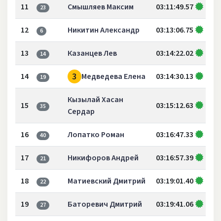
11
Смышляев Максим
03:11:49.57
23
12
Никитин Александр
03:13:06.75
6
13
Казанцев Лев
03:14:22.02
14
3
14
Медведева Елена
03:14:30.13
19
Кызылай Хасан
15
03:15:12.63
35
Сердар
16
Лопатко Роман
03:16:47.33
40
17
Никифоров Андрей
03:16:57.39
21
18
Матиевский Дмитрий
03:19:01.40
22
19
Баторевич Дмитрий
03:19:41.06
27