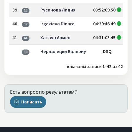
39
Русанова Лидия
03:52:09.50
12
40
Irgazieva Dinara
04:29:46.49
32
41
Хатаян Армен
04:31:03.45
44
Черналецки Валериу
DSQ
38
показаны записи
1-42
из
42
Есть вопрос по результатам?
Написать