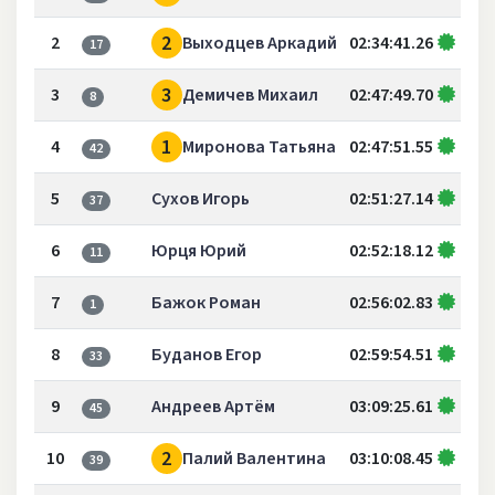
2
2
Выходцев Аркадий
02:34:41.26
17
3
3
Демичев Михаил
02:47:49.70
8
1
4
Миронова Татьяна
02:47:51.55
42
5
Сухов Игорь
02:51:27.14
37
6
Юрця Юрий
02:52:18.12
11
7
Бажок Роман
02:56:02.83
1
8
Буданов Егор
02:59:54.51
33
9
Андреев Артём
03:09:25.61
45
2
10
Палий Валентина
03:10:08.45
39