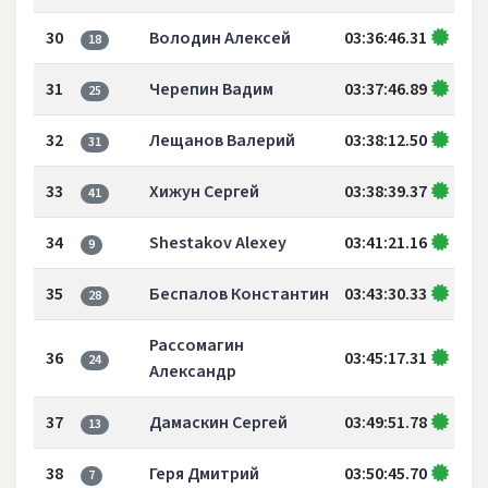
30
Володин Алексей
03:36:46.31
18
31
Черепин Вадим
03:37:46.89
25
32
Лещанов Валерий
03:38:12.50
31
33
Хижун Сергей
03:38:39.37
41
34
Shestakov Alexey
03:41:21.16
9
35
Беспалов Константин
03:43:30.33
28
Рассомагин
36
03:45:17.31
24
Александр
37
Дамаскин Сергей
03:49:51.78
13
38
Геря Дмитрий
03:50:45.70
7