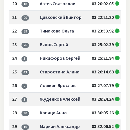
20
Агеев Святослав
03:20:02.05
10
21
Цивковский Виктор
03:22:21.20
20
22
Тимакова Ольга
03:23:53.92
29
23
Вялов Сергей
03:25:02.39
26
24
Никифоров Сергей
03:25:21.94
5
25
Старостина Алина
03:26:14.68
43
26
Лошкин Ярослав
03:27:07.79
2
27
Жуденков Алексей
03:28:24.24
3
28
Капица Анна
03:30:05.26
30
29
Маркин Александр
03:32:06.52
16