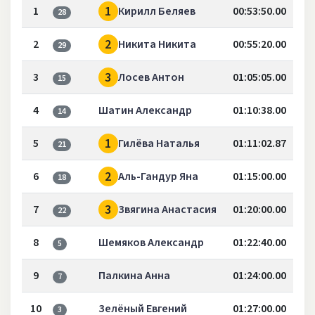
1
1
Кирилл Беляев
00:53:50.00
28
2
2
Никита Никита
00:55:20.00
29
3
3
Лосев Антон
01:05:05.00
15
4
Шатин Александр
01:10:38.00
14
1
5
Гилёва Наталья
01:11:02.87
21
2
6
Аль-Гандур Яна
01:15:00.00
18
3
7
Звягина Анастасия
01:20:00.00
22
8
Шемяков Александр
01:22:40.00
5
9
Палкина Анна
01:24:00.00
7
10
Зелёный Евгений
01:27:00.00
3