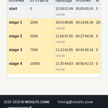
отсечки
от старта
прохода
отсечке
м
0
10:39:02.49
00:00:00.00
0
start
+03:00
2500
10:53:08.86
00:14:06.36
2500
stage 1
+03:00
5000
11:06:47.05
00:27:44.56
0
stage 2
+03:00
7500
11:22:42.65
00:43:40.16
0
stage 3
+03:00
10000
11:35:44.83
00:56:42.33
0
stage 4
+03:00
2010-2026 ©
RESULTS.ZONE
timing@results.zone
— электронный