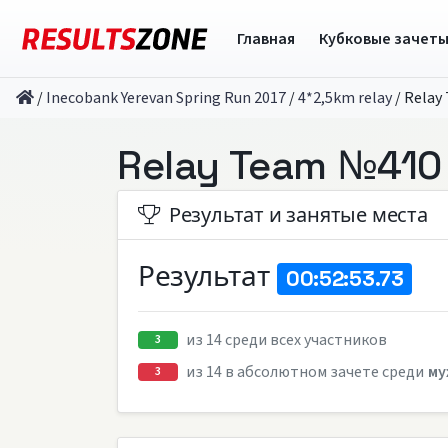
Главная
Кубковые зачет
/
Inecobank Yerevan Spring Run 2017
/
4*2,5km relay
/
Relay
Relay Team №410
Результат и занятые места
Результат
00:52:53.73
из 14 среди всех участников
3
из 14 в абсолютном зачете среди
му
3