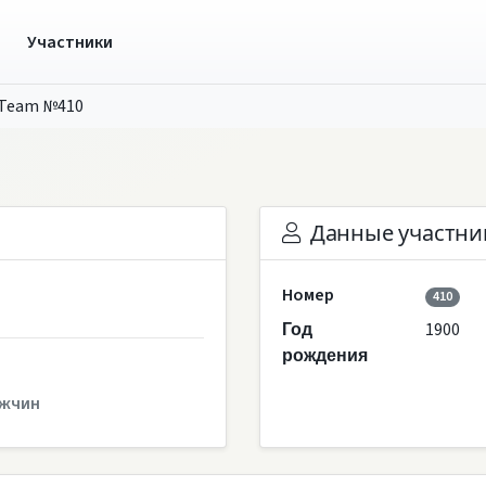
ы
Участники
 Team №410
Данные участни
Номер
410
1900
Год
рождения
жчин