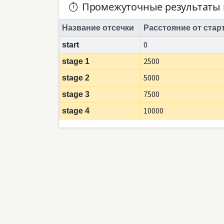
Промежуточные результаты 
Название отсечки
Расстояние от стар
0
start
2500
stage 1
5000
stage 2
7500
stage 3
10000
stage 4