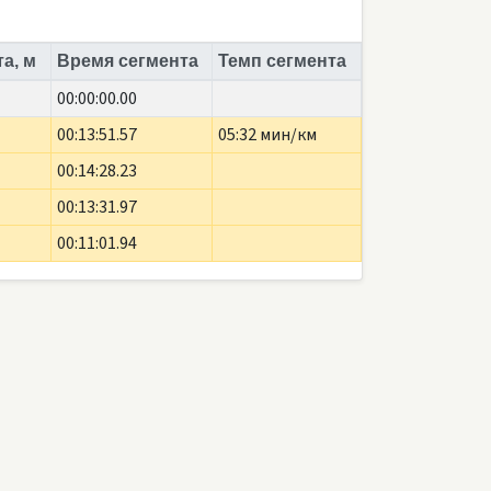
а, м
Время сегмента
Темп сегмента
00:00:00.00
00:13:51.57
05:32 мин/км
00:14:28.23
00:13:31.97
00:11:01.94