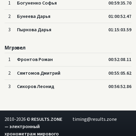
1
Богуненко Софья
00:59:35.70
2
Бунеева Дарья
01:00:52.47
3
Пыркова Дарья
01:15:03.59
Мгрэвел
1
Фронтов Роман
00:52:08.11
2
Сямтомов Дмитрий
00:55:05.62
3
Сикоров Леонид
00:56:52.86
2010-2026 ©
RESULTS.ZONE
timing@results.zone
— электронный
хронометраж мирового