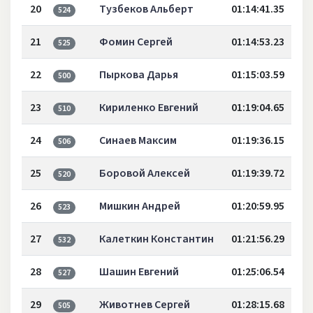
20
Тузбеков Альберт
01:14:41.35
524
21
Фомин Сергей
01:14:53.23
525
22
Пыркова Дарья
01:15:03.59
500
23
Кириленко Евгений
01:19:04.65
510
24
Синаев Максим
01:19:36.15
506
25
Боровой Алексей
01:19:39.72
520
26
Мишкин Андрей
01:20:59.95
523
27
Калеткин Константин
01:21:56.29
532
28
Шашин Евгений
01:25:06.54
527
29
Животнев Сергей
01:28:15.68
505