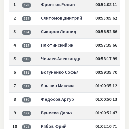
1
Фронтов Роман
00:52:08.11
528
2
Сямтомов Дмитрий
00:55:05.62
517
3
Сикоров Леонид
00:56:52.86
504
4
Плютинский Ян
00:57:35.66
535
5
Чечаев Александр
00:58:17.99
516
6
Богуненко Софья
00:59:35.70
531
7
Яньшин Максим
01:00:35.12
511
8
Федосов Артур
01:00:50.13
530
9
Бунеева Дарья
01:00:52.47
522
10
Рябов Юрий
01:02:10.71
521