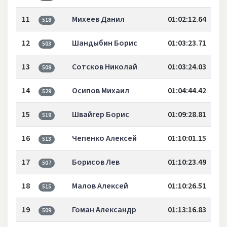
11
Михеев Данил
01:02:12.64
518
12
Шандыбин Борис
01:03:23.71
503
13
Сотсков Николай
01:03:24.03
508
14
Осипов Михаил
01:04:44.42
529
15
Швайгер Борис
01:09:28.81
519
16
Чепенко Алексей
01:10:01.15
513
17
Борисов Лев
01:10:23.49
507
18
Малов Алексей
01:10:26.51
515
19
Гоман Александр
01:13:16.83
509