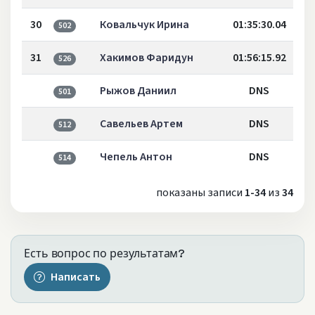
30
Ковальчук Ирина
01:35:30.04
502
31
Хакимов Фаридун
01:56:15.92
526
Рыжов Даниил
DNS
501
Савельев Артем
DNS
512
Чепель Антон
DNS
514
показаны записи
1-34
из
34
Есть вопрос по результатам?
Написать