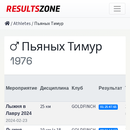
/
Athletes
/
Пьяных Тимур
Пьяных Тимур
1976
Мероприятие
Дисциплина
Клуб
Результат
Т
25 км
GOLDFINCH
17
Лыжня в
01:25:47.65
км
Лавру 2024
2024-02-23
Лыжня