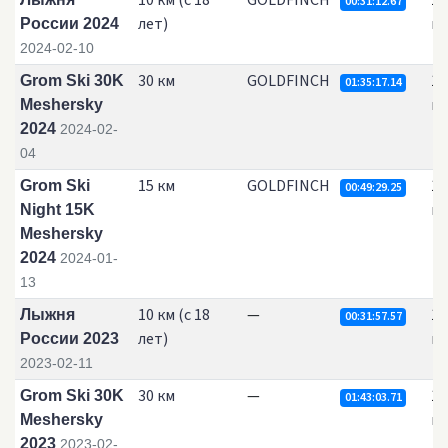
10 км (с 18
GOLDFINCH
19
00:31:12.67
лет)
км
России 2024
2024-02-10
30 км
GOLDFINCH
19
Grom Ski 30K
01:35:17.14
км
Meshersky
2024
2024-02-
04
15 км
GOLDFINCH
18
Grom Ski
00:49:29.25
км
Night 15K
Meshersky
2024
2024-01-
13
10 км (с 18
—
18
Лыжня
00:31:57.57
лет)
км
России 2023
2023-02-11
30 км
—
17
Grom Ski 30K
01:43:03.71
км
Meshersky
2023
2023-02-