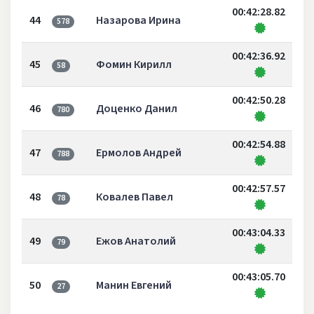
00:42:28.82
44
Назарова Ирина
578
00:42:36.92
45
Фомин Кирилл
58
00:42:50.28
46
Доценко Данил
780
00:42:54.88
47
Ермолов Андрей
788
00:42:57.57
48
Ковалев Павел
78
00:43:04.33
49
Ежов Анатолий
79
00:43:05.70
50
Манин Евгений
27