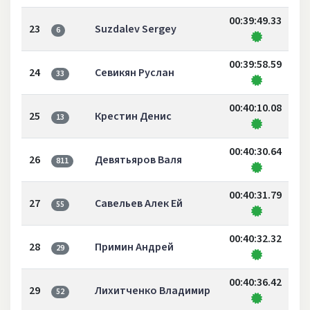
00:39:49.33
23
Suzdalev Sergey
6
00:39:58.59
24
Севикян Руслан
33
00:40:10.08
25
Крестин Денис
13
00:40:30.64
26
Девятьяров Валя
811
00:40:31.79
27
Савельев Алек Ей
55
00:40:32.32
28
Примин Андрей
29
00:40:36.42
29
Лихитченко Владимир
52