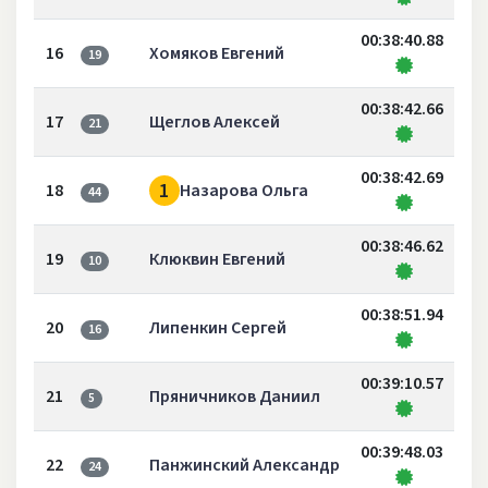
00:38:40.88
16
Хомяков Евгений
19
00:38:42.66
17
Щеглов Алексей
21
00:38:42.69
1
18
Назарова Ольга
44
00:38:46.62
19
Клюквин Евгений
10
00:38:51.94
20
Липенкин Сергей
16
00:39:10.57
21
Пряничников Даниил
5
00:39:48.03
22
Панжинский Александр
24