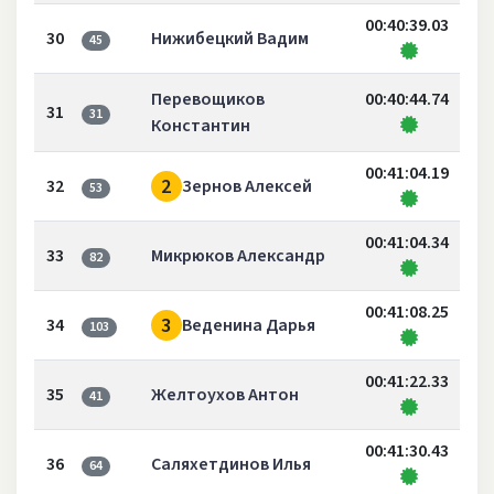
00:40:39.03
30
Нижибецкий Вадим
45
Перевощиков
00:40:44.74
31
31
Константин
00:41:04.19
2
32
Зернов Алексей
53
00:41:04.34
33
Микрюков Александр
82
00:41:08.25
3
34
Веденина Дарья
103
00:41:22.33
35
Желтоухов Антон
41
00:41:30.43
36
Саляхетдинов Илья
64