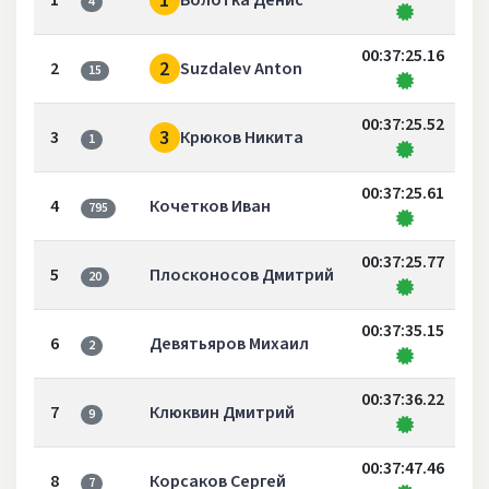
1
1
Волотка Денис
4
00:37:25.16
2
2
Suzdalev Anton
15
00:37:25.52
3
3
Крюков Никита
1
00:37:25.61
4
Кочетков Иван
795
00:37:25.77
5
Плосконосов Дмитрий
20
00:37:35.15
6
Девятьяров Михаил
2
00:37:36.22
7
Клюквин Дмитрий
9
00:37:47.46
8
Корсаков Сергей
7