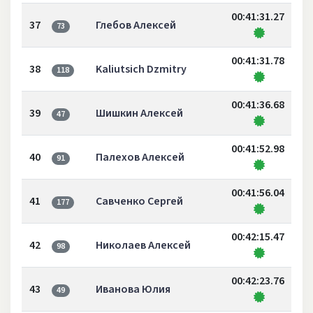
00:41:31.27
37
Глебов Алексей
73
00:41:31.78
38
Kaliutsich Dzmitry
118
00:41:36.68
39
Шишкин Алексей
47
00:41:52.98
40
Палехов Алексей
91
00:41:56.04
41
Савченко Сергей
177
00:42:15.47
42
Николаев Алексей
98
00:42:23.76
43
Иванова Юлия
49