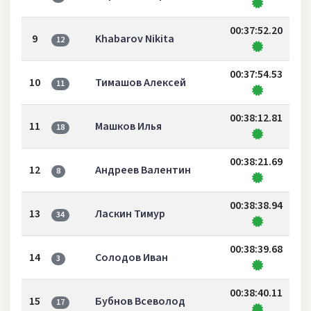
00:37:52.20
9
Khabarov Nikita
12
00:37:54.53
10
Тимашов Алексей
11
00:38:12.81
11
Машков Илья
18
00:38:21.69
12
Андреев Валентин
8
00:38:38.94
13
Ласкин Тимур
34
00:38:39.68
14
Солодов Иван
3
00:38:40.11
15
Бубнов Всеволод
17