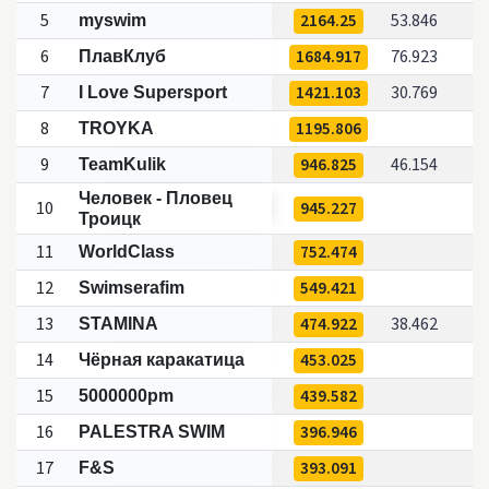
5
2164.25
53.846
myswim
6
1684.917
76.923
ПлавКлуб
7
1421.103
30.769
I Love Supersport
8
1195.806
TROYKA
9
946.825
46.154
TeamKulik
Человек - Пловец
10
945.227
Троицк
11
752.474
WorldClass
12
549.421
Swimserafim
13
474.922
38.462
STAMINA
14
453.025
Чёрная каракатица
15
439.582
5000000pm
16
396.946
PALESTRA SWIM
17
393.091
F&S