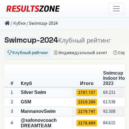
/
Кубки
/
Swimcup-2024
Swimcup-2024
Клубный рейтинг
Клубный рейтинг
Индивидуальный зачет
Спра
Swimcup
Indoor Ноя
#
Клуб
Итого
2023
1
2787.737
69.231
Silver Swim
2
2319.286
61.538
GSM
3
2179.747
92.308
MannanovSwim
@safonovcoach
4
2178.669
84.615
DREAMTEAM