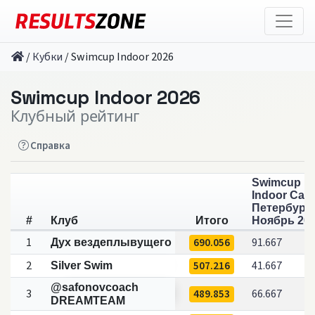
/
Кубки
/
Swimcup Indoor 2026
Swimcup Indoor 2026
Клубный рейтинг
Справка
Swimcup
Indoor Санк
Петербург
#
Клуб
Итого
Ноябрь 20
1
690.056
91.667
Дух вездеплывущего
2
507.216
41.667
Silver Swim
@safonovcoach
3
489.853
66.667
DREAMTEAM