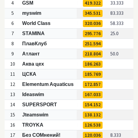
4
419.322
33.333
GSM
5
345.531
83.333
myswim
6
320.036
58.333
World Class
7
295.776
25.0
STAMINA
8
251.594
ПлавКлуб
9
218.804
50.0
Атлант
10
186.263
Аква цех
11
185.769
ЦСКА
12
172.857
Elementum Aquaticus
13
167.033
Ideaswim
14
154.152
SUPERSPORT
15
138.132
Jteamswim
16
126.538
TROYKA
17
120.036
8.333
Без СОМнений!