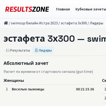
Главная
Кубковые зачет
/
swimcup билайн Истра 2023
/
эстафета 3х300
/
Лидеры
эстафета 3х300 — swi
Результаты
Лидеры
Абсолютный зачет
Расчет по времени от стартового сигнала (gun time)
Женщины
С
1
Веселые лыжницы
00:21:23.36