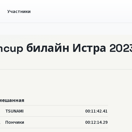
ы
Участники
mcup билайн Истра 202
мешанная
1
TSUNAMI
00:11:42.41
2
Пончики
00:12:14.29