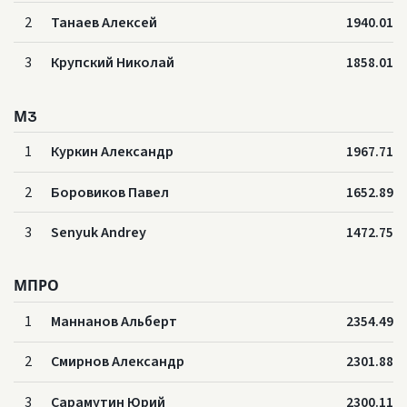
2
Танаев Алексей
1940.01
3
Крупский Николай
1858.01
М3
1
Куркин Александр
1967.71
2
Боровиков Павел
1652.89
3
Senyuk Andrey
1472.75
МПРО
1
Маннанов Альберт
2354.49
2
Смирнов Александр
2301.88
3
Сарамутин Юрий
2300.11