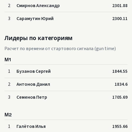
2
Смирнов Александр
2301.88
3
Сарамутин Юрий
2300.11
Лидеры по категориям
Расчет по времени от стартового сигнала (gun time)
М1
1
Бузанов Сергей
1844.55
2
Антонов Данил
1834.6
3
Cеменов Петр
1705.69
М2
1
Галётов Илья
1955.66