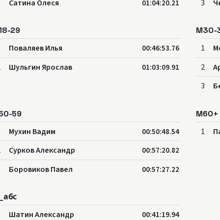
3
Сатина Олеся
3
Ч
01:04:20.21
18-29
M30-
1
Поваляев Илья
1
М
00:46:53.76
2
Шульгин Ярослав
2
А
01:03:09.91
3
Б
50-59
M60+
1
Мухин Вадим
1
П
00:50:48.54
2
Сурков Александр
00:57:20.82
3
Боровиков Павел
00:57:27.22
_абс
1
Шатин Александр
00:41:19.94