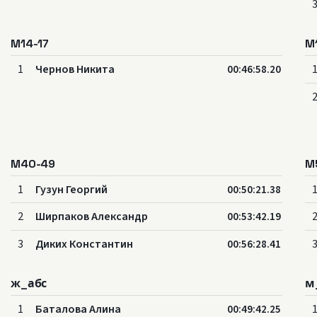
M14-17
M
1
Чернов Никита
00:46:58.20
M40-49
M
1
Гузун Георгий
00:50:21.38
2
Ширпаков Александр
00:53:42.19
3
Диких Константин
00:56:28.41
ж_абс
м
1
Баталова Алина
00:49:42.25