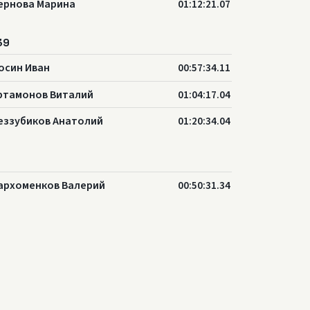
ернова Марина
01:12:21.07
39
осин Иван
00:57:34.11
ртамонов Виталий
01:04:17.04
еззубиков Анатолий
01:20:34.04
архоменков Валерий
00:50:31.34