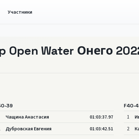
ы
Участники
p Open Water Онего 202
30-39
F40-4
1
Чащина Анастасия
1
И
01:03:37.97
2
Дубровская Евгения
2
К
01:03:42.51