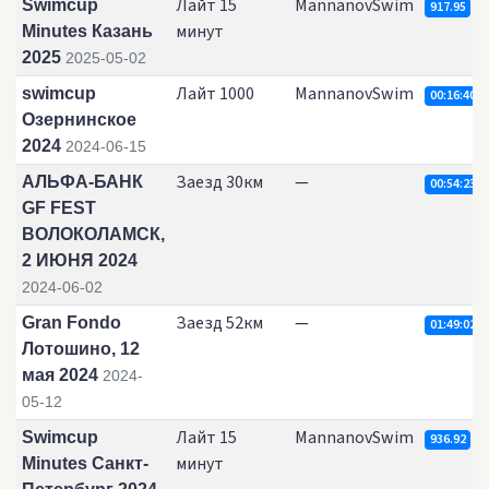
Лайт 15
MannanovSwim
Swimcup
917.95
минут
Minutes Казань
2025
2025-05-02
Лайт 1000
MannanovSwim
swimcup
00:16:40.8
Озернинское
2024
2024-06-15
Заезд 30км
—
АЛЬФА-БАНК
00:54:23.8
GF FEST
ВОЛОКОЛАМСК,
2 ИЮНЯ 2024
2024-06-02
Заезд 52км
—
Gran Fondo
01:49:02.1
Лотошино, 12
мая 2024
2024-
05-12
Лайт 15
MannanovSwim
Swimcup
936.92
минут
Minutes Санкт-