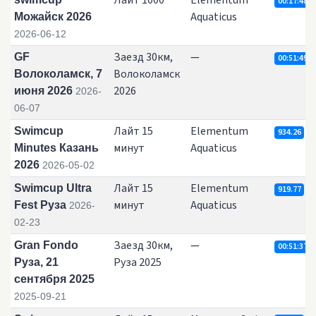
Лайт 1000
Elementum
00:17:48.4
Aquaticus
Можайск 2026
2026-06-12
Заезд 30км,
—
GF
00:51:49.0
Волоколамск
Волоколамск, 7
2026
июня 2026
2026-
06-07
Лайт 15
Elementum
Swimcup
934.26
минут
Aquaticus
Minutes Казань
2026
2026-05-02
Лайт 15
Elementum
Swimcup Ultra
919.77
минут
Aquaticus
Fest Руза
2026-
02-23
Заезд 30км,
—
Gran Fondo
00:51:37.2
Руза 2025
Руза, 21
сентября 2025
2025-09-21