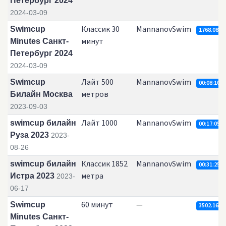
Петербург 2024
2024-03-09
Классик 30
MannanovSwim
Swimcup
1768.08
минут
Minutes Санкт-
Петербург 2024
2024-03-09
Лайт 500
MannanovSwim
Swimcup
00:08:10.6
метров
Билайн Москва
2023-09-03
Лайт 1000
MannanovSwim
swimcup билайн
00:17:05.3
Руза 2023
2023-
08-26
Классик 1852
MannanovSwim
swimcup билайн
00:31:25.5
метра
Истра 2023
2023-
06-17
60 минут
—
Swimcup
3502.16
Minutes Санкт-