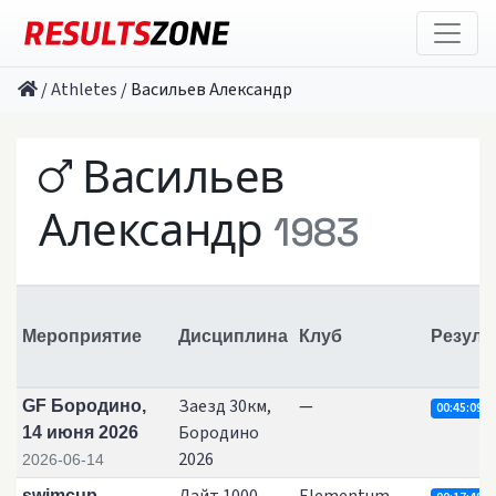
/
Athletes
/
Васильев Александр
Васильев
Александр
1983
Мероприятие
Дисциплина
Клуб
Резуль
Заезд 30км,
—
GF Бородино,
00:45:09.3
Бородино
14 июня 2026
2026
2026-06-14
swimcup