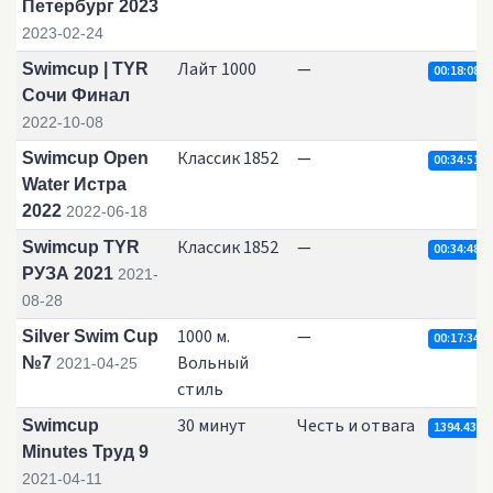
Петербург 2023
2023-02-24
Лайт 1000
—
Swimcup | TYR
00:18:08.4
Сочи Финал
2022-10-08
Классик 1852
—
Swimcup Open
00:34:51.7
Water Истра
2022
2022-06-18
Классик 1852
—
Swimcup TYR
00:34:48.2
РУЗА 2021
2021-
08-28
1000 м.
—
Silver Swim Cup
00:17:34.9
Вольный
№7
2021-04-25
стиль
30 минут
Честь и отвага
Swimcup
1394.43
Minutes Труд 9
2021-04-11