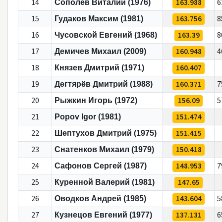
14
163.988
6
Сополев Виталий (1976)
15
163.756
8
Гудаков Максим (1981)
16
163.39
8
Чусовской Евгений (1968)
17
160.948
4
Демичев Михаил (2009)
18
160.407
Князев Дмитрий (1971)
19
160.371
7
Дегтярёв Дмитрий (1988)
20
156.09
5
Рыжкин Игорь (1972)
21
151.474
Popov Igor (1981)
22
151.415
Шептухов Дмитрий (1975)
23
150.418
Снатенков Михаил (1979)
24
148.953
7
Сафонов Сергей (1987)
25
147.65
Куренной Валерий (1981)
26
143.604
5
Оводков Андрей (1985)
27
137.131
6
Кузнецов Евгений (1977)