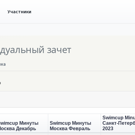
ы
Участники
дуальный зачет
вка
р
Swimcup Minu
wimcup Минуты
Swimcup Минуты
Санкт-Петер
осква Декабрь
Москва Февраль
2023