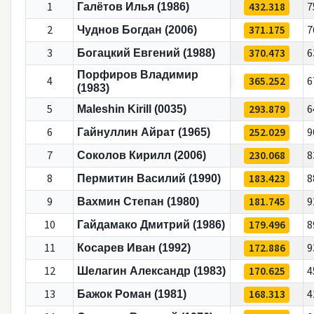
1
432.318
7
Галётов Илья (1986)
2
371.175
7
Чуднов Богдан (2006)
3
370.473
6
Богацкий Евгений (1988)
Порфиров Владимир
4
365.252
6
(1983)
5
293.879
6
Maleshin Kirill (0035)
6
252.029
9
Гайнуллин Айрат (1965)
7
230.068
8
Соколов Кирилл (2006)
8
183.423
8
Пермитин Василий (1990)
9
181.745
9
Вахмин Степан (1980)
10
179.496
8
Гайдамако Дмитрий (1986)
11
172.886
9
Косарев Иван (1992)
12
170.625
4
Шелагин Александр (1983)
13
168.313
4
Бажок Роман (1981)