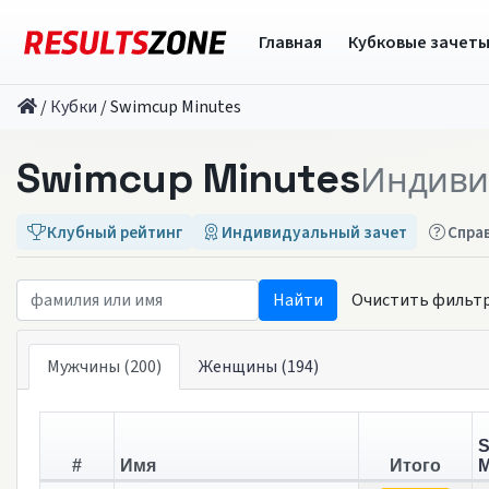
Главная
Кубковые зачет
/
Кубки
/
Swimcup Minutes
Swimcup Minutes
Индиви
Клубный рейтинг
Индивидуальный зачет
Спра
Очистить фильт
Мужчины (200)
Женщины (194)
S
#
Имя
Итого
М