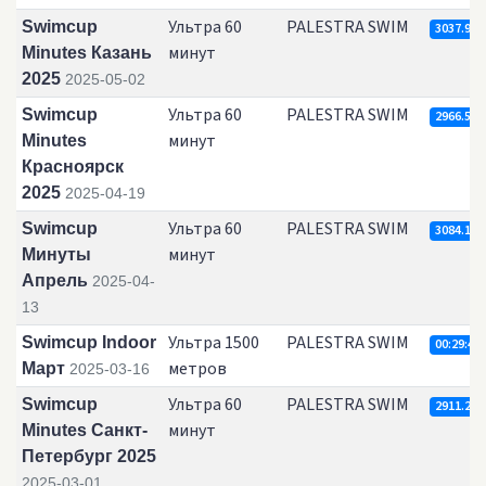
Ультра 60
PALESTRA SWIM
Swimcup
3037.93
минут
Minutes Казань
2025
2025-05-02
Ультра 60
PALESTRA SWIM
Swimcup
2966.53
минут
Minutes
Красноярск
2025
2025-04-19
Ультра 60
PALESTRA SWIM
Swimcup
3084.13
минут
Минуты
Апрель
2025-04-
13
Ультра 1500
PALESTRA SWIM
Swimcup Indoor
00:29:43.
метров
Март
2025-03-16
Ультра 60
PALESTRA SWIM
Swimcup
2911.21
минут
Minutes Санкт-
Петербург 2025
2025-03-01