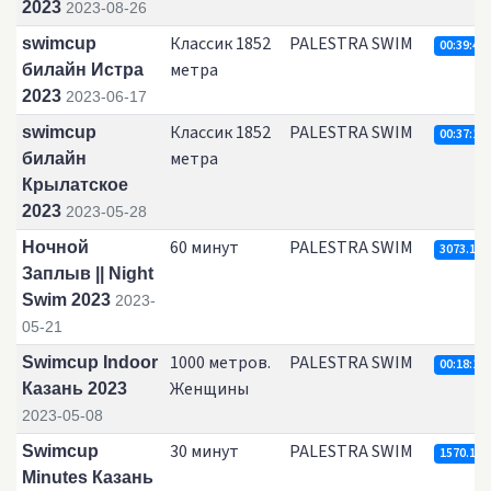
2023
2023-08-26
Классик 1852
PALESTRA SWIM
swimcup
00:39:42.
метра
билайн Истра
2023
2023-06-17
Классик 1852
PALESTRA SWIM
swimcup
00:37:14.
метра
билайн
Крылатское
2023
2023-05-28
60 минут
PALESTRA SWIM
Ночной
3073.18
Заплыв || Night
Swim 2023
2023-
05-21
1000 метров.
PALESTRA SWIM
Swimcup Indoor
00:18:18.
Женщины
Казань 2023
2023-05-08
30 минут
PALESTRA SWIM
Swimcup
1570.19
Minutes Казань