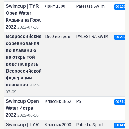
Лайт 1500
Palestra Swim
Swimcup | TYR
00:19:38.
Open Water
Кудыкина Гора
2022
2022-07-16
1500 метров
PALESTRA SWIM
Всероссийские
00:29:38.
соревнования
по плаванию
на открытой
воде на призы
Всероссийской
федерации
плавания
2022-
07-09
Классик 1852
PS
Swimcup Open
00:35:27.
Water Истра
2022
2022-06-18
Классик 2000
PalestraSport
Swimcup | TYR
00:41:06.