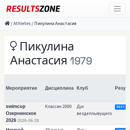
/
Athletes
/
Пикулина Анастасия
Пикулина
Анастасия
1979
Мероприятие
Дисциплина
Клуб
Резул
Классик 2000
Дух
swimcup
00:37:20.
вездеплывущего
Озернинское
2026
2026-06-28
Ночной