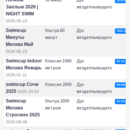
30 минут
Дух
1550.85
вездеплывущего
Заплыв 2026 |
NIGHT SWIM
2026-05-23
Ультра 60
Дух
Swimcup
3002.5
минут
вездеплывущего
Минуты
Москва Май
2026-05-23
Классик 1000
Дух
Swimcup Indoor
00:19:23.
метров
вездеплывущего
Москва Январь
2026-01-11
Классик 2600
Дух
swimcup Сочи
00:49:39.
вездеплывущего
2025
2025-10-04
Ультра 2000
Дух
Swimcup
00:38:52.
метров
вездеплывущего
Москва
Строгино 2025
2025-09-06