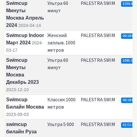
Ультра 60
PALESTRA SWIM
Swimcup
3236.6
минут
Минуты
Москва Апрель
2024
2024-04-14
Женский
PALESTRA SWIM
Swimcup Indoor
00:18:01.
заплыв. 1000
Март 2024
2024-
метров
03-17
Ультра 60
PALESTRA SWIM
Swimcup
3095.01
минут
Минуты
Москва
Декабрь 2023
2023-12-10
Классик 1000
PALESTRA SWIM
Swimcup
00:18:08.
метров
Билайн Москва
2023-09-03
Ультра 5 000
PALESTRA SWIM
swimcup
01:51:56.
билайн Руза