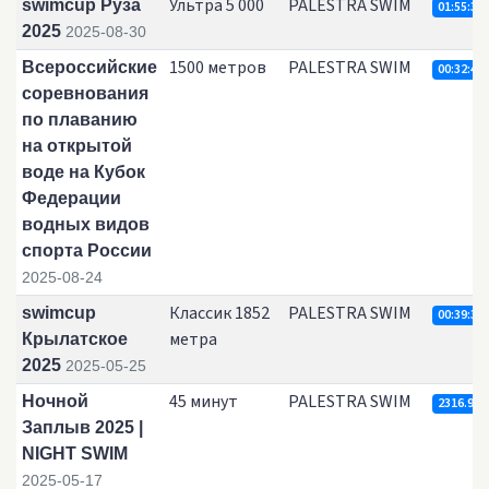
Ультра 5 000
PALESTRA SWIM
swimcup Руза
01:55:39.
2025
2025-08-30
1500 метров
PALESTRA SWIM
Всероссийские
00:32:49.
соревнования
по плаванию
на открытой
воде на Кубок
Федерации
водных видов
спорта России
2025-08-24
Классик 1852
PALESTRA SWIM
swimcup
00:39:33.
метра
Крылатское
2025
2025-05-25
45 минут
PALESTRA SWIM
Ночной
2316.98
Заплыв 2025 |
NIGHT SWIM
2025-05-17