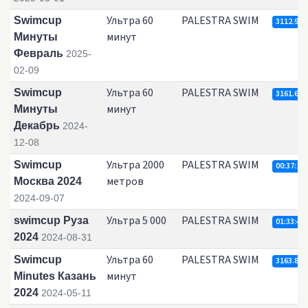
Ультра 60
PALESTRA SWIM
Swimcup
3112.91
минут
Минуты
Февраль
2025-
02-09
Ультра 60
PALESTRA SWIM
Swimcup
3161.69
минут
Минуты
Декабрь
2024-
12-08
Ультра 2000
PALESTRA SWIM
Swimcup
00:37:28.
метров
Москва 2024
2024-09-07
Ультра 5 000
PALESTRA SWIM
swimcup Руза
01:33:41.
2024
2024-08-31
Ультра 60
PALESTRA SWIM
Swimcup
3163.87
минут
Minutes Казань
2024
2024-05-11