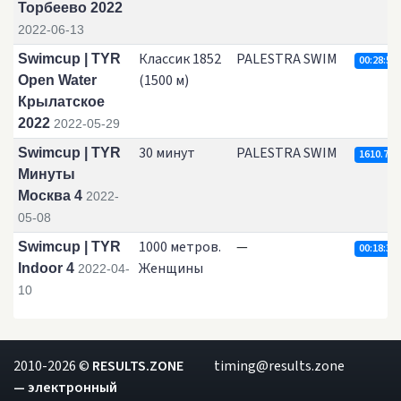
Торбеево 2022
2022-06-13
Классик 1852
PALESTRA SWIM
Swimcup | TYR
00:28:54.
(1500 м)
Open Water
Крылатское
2022
2022-05-29
30 минут
PALESTRA SWIM
Swimcup | TYR
1610.72
Минуты
Москва 4
2022-
05-08
1000 метров.
—
Swimcup | TYR
00:18:31.
Женщины
Indoor 4
2022-04-
10
2010-2026 ©
RESULTS.ZONE
timing@results.zone
— электронный